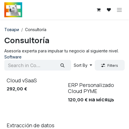
Skip to Content
Товари
Consultoría
Consultoría
Asesoría experta para impulsar tu negocio al siguiente nivel.
Software
Sort By
Filters
Cloud vSaaS
Нове!
Нове!
ERP Personalizado
292,00
€
Cloud PYME
на місяць
120,00
€
Extracción de datos