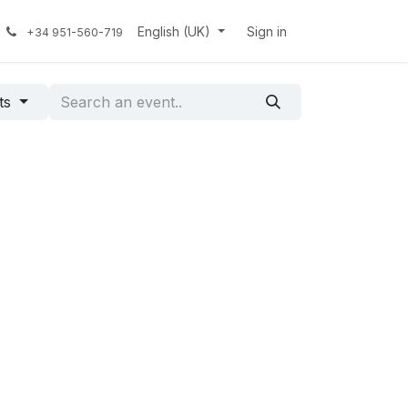
English (UK)
Sign in
+34 951-560-719
ts