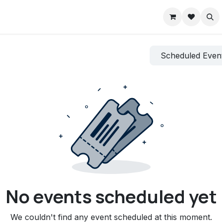
Blog
Forum
Ayuda
Courses
Appointment
Contact us
Scheduled Even
No events scheduled yet
We couldn't find any event scheduled at this moment.