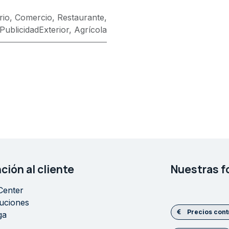
rio
,
Comercio
,
Restaurante
,
PublicidadExterior
,
Agrícola
ción al cliente
Nuestras f
Center
uciones
Precios con
ga