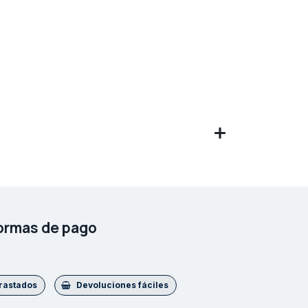
ormas de pago
trastados
Devoluciones fáciles