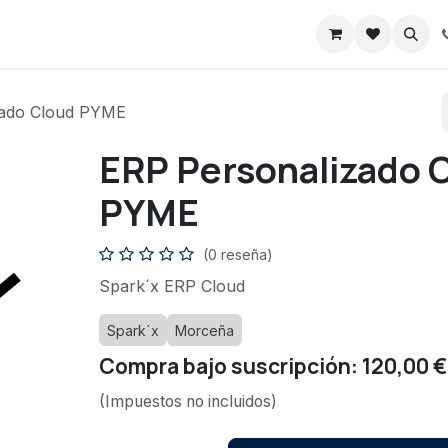
s
Blog
Foro
Ayuda
Cursos
Cita
Contáctenos
zado Cloud PYME
ERP Personalizado 
PYME
(0 reseña)
Spark´x ERP Cloud
Spark´x
Morceña
Compra bajo suscripción: 120,00 €
(Impuestos no incluidos)